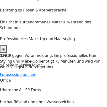
Beratung zu Posen & Körpersprache
Einsicht in aufgenommenes Material während des
Schootings
Professionelles Make-Up und Haarstyling
1 NUR gegen Voranmeldung. Ein professionelles Hair-
339 €*
Styling und Make-Up benötigt 75 Minuten und wird von
* Preise inklusive Mwst
einer Visagistin durchgeführt
Fotosession buchen
Office
Übergabe
ALLER
Fotos
hochauflösend und ohne Wasserzeichen