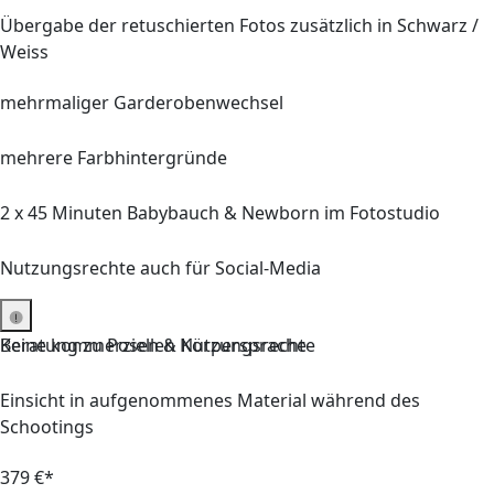
Übergabe der retuschierten Fotos zusätzlich in Schwarz /
Weiss
mehrmaliger Garderobenwechsel
mehrere Farbhintergründe
2 x 45
Minuten
Babybauch & Newborn
im Fotostudio
Nutzungsrechte auch für Social-Media
Keine kommerziellen Nutzungsrechte
Beratung
zu Posen & Körpersprache
Einsicht in aufgenommenes Material während des
Schootings
379 €*