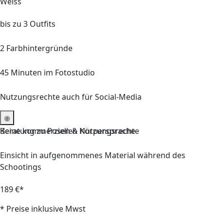
Weiss
bis zu
3
Outfits
2
Farbhintergründe
45
Minuten im Fotostudio
Nutzungsrechte auch für Social-Media
Keine kommerziellen Nutzungsrechte
Beratung
zu Posen & Körpersprache
Einsicht in aufgenommenes Material während des
Schootings
189 €*
* Preise inklusive Mwst