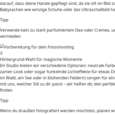
darauf, dass deine
Hände gepflegt
sind, da sie oft im Bild
Babysachen
wie winzige Schuhe oder das Ultraschallbild has
Tipp
Verwende kein zu stark parfümiertem Deo oder Cremes, u
vermeiden
3
Hintergrund-Wahl für magische Momente
Im Studio bieten wir verschiedene Optionen:
neutrale
Farbe
zarten Look oder sogar funkelnde
Lichteffekte
für etwas D
im Wald, am See oder in blühenden Feldern) sorgen für e
mit uns, welcher Stil zu dir passt – wir helfen dir, den pe
finden
Tipp
Wenn du draußen fotografiert werden möchtest, planen wi