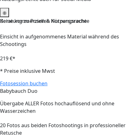
Keine kommerziellen Nutzungsrechte
Beratung
zu Posen & Körpersprache
Einsicht in aufgenommenes Material während des
Schootings
219 €*
* Preise inklusive Mwst
Fotosession buchen
Babybauch Duo
Übergabe
ALLER
Fotos hochauflösend und ohne
Wasserzeichen
20
Fotos aus beiden Fotoshootings in professioneller
Retusche