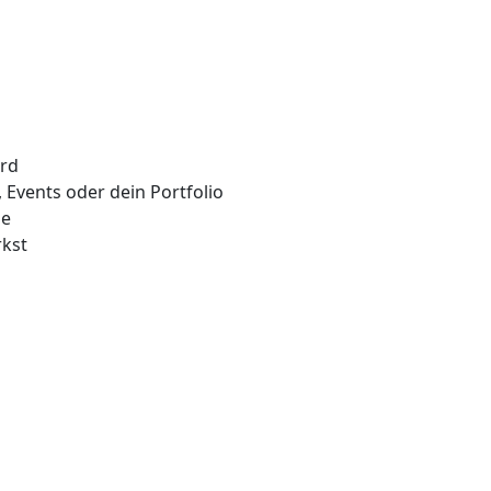
ird
 Events oder dein Portfolio
le
rkst