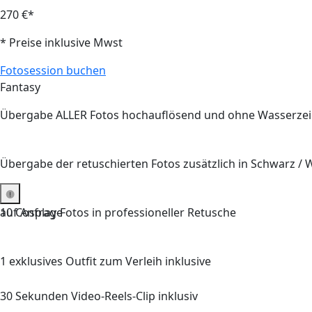
270 €*
* Preise inklusive Mwst
Fotosession buchen
Fantasy
Übergabe ALLER Fotos hochauflösend und ohne Wasserze
Übergabe der retuschierten Fotos zusätzlich in Schwarz / 
auf Anfrage
10 Cosplay-Fotos in professioneller Retusche
1 exklusives Outfit zum Verleih inklusive
30 Sekunden Video-Reels-Clip inklusiv