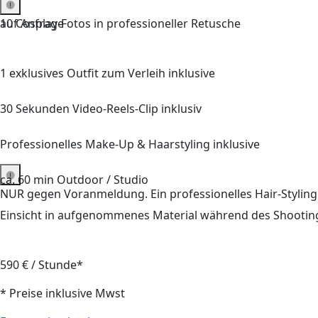
auf Anfrage
10 Cosplay-Fotos in professioneller Retusche
1 exklusives Outfit zum Verleih inklusive
30 Sekunden Video-Reels-Clip inklusiv
Professionelles Make-Up & Haarstyling inklusive
ca. 60 min Outdoor / Studio
NUR gegen Voranmeldung. Ein professionelles Hair-Styling
Einsicht in aufgenommenes Material während des Shootin
590 € / Stunde*
* Preise inklusive Mwst