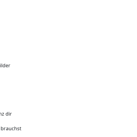
lder
nz dir
 brauchst