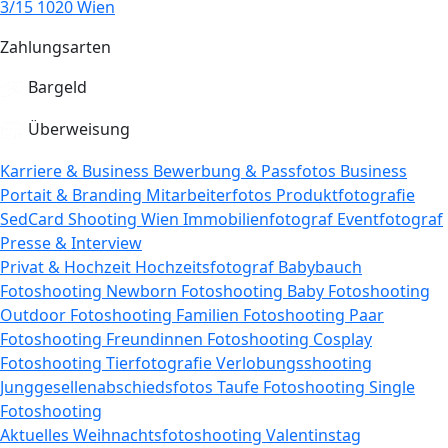
3/15 1020 Wien
Zahlungsarten
Bargeld
Überweisung
Karriere & Business
Bewerbung & Passfotos
Business
Portait & Branding
Mitarbeiterfotos
Produktfotografie
SedCard Shooting Wien
Immobilienfotograf
Eventfotograf
Presse & Interview
Privat & Hochzeit
Hochzeitsfotograf
Babybauch
Fotoshooting
Newborn Fotoshooting
Baby Fotoshooting
Outdoor Fotoshooting
Familien Fotoshooting
Paar
Fotoshooting
Freundinnen Fotoshooting
Cosplay
Fotoshooting
Tierfotografie
Verlobungsshooting
Junggesellenabschiedsfotos
Taufe Fotoshooting
Single
Fotoshooting
Aktuelles
Weihnachtsfotoshooting
Valentinstag