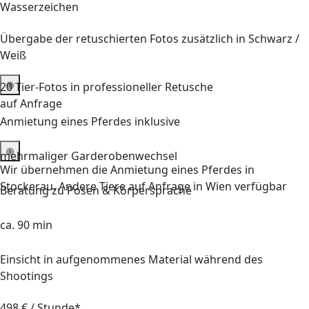
Wasserzeichen
Übergabe der retuschierten Fotos zusätzlich in Schwarz /
Weiß
20
Tier-Fotos in professioneller Retusche
auf Anfrage
Anmietung eines Pferdes inklusive
mehrmaliger Garderobenwechsel
Wir übernehmen die Anmietung eines Pferdes in
Stockerau. Andere Tiere auf Anfrage in Wien verfügbar
Beratung zu Posen & Körpersprache
ca.
90 min
Einsicht in aufgenommenes Material während des
Shootings
498 € / Stunde*