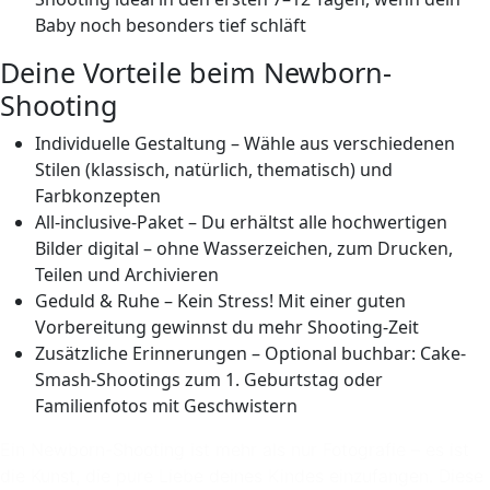
Baby noch besonders tief schläft
Deine Vorteile beim Newborn-
Shooting
Individuelle
Gestaltung – Wähle aus verschiedenen
Stilen (klassisch, natürlich, thematisch) und
Farbkonzepten
All-inclusive-Paket – Du erhältst
alle
hochwertigen
Bilder
digital – ohne Wasserzeichen, zum Drucken,
Teilen und Archivieren
Geduld & Ruhe –
Kein Stress!
Mit einer guten
Vorbereitung gewinnst du mehr Shooting-Zeit
Zusätzliche Erinnerungen – Optional buchbar:
Cake-
Smash
-Shootings zum 1. Geburtstag oder
Familienfotos mit Geschwistern
Ein Newborn-Shooting ist mehr als nur Fotografie – es ist
die Kunst, die pure Liebe deines Kindes einzufangen. Diese