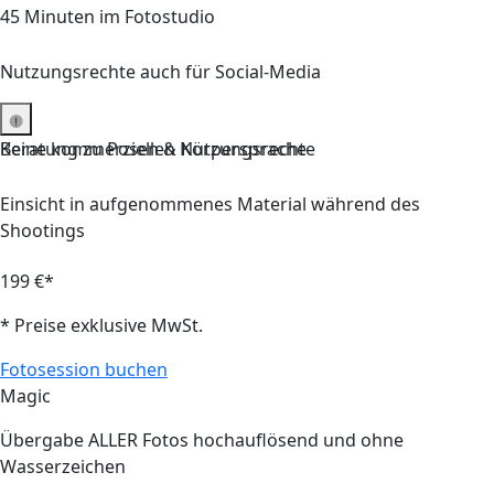
45 Minuten
im Fotostudio
Nutzungsrechte auch für Social-Media
Keine kommerziellen Nutzungsrechte
Beratung zu Posen & Körpersprache
Einsicht in aufgenommenes Material während des
Shootings
199 €*
* Preise exklusive MwSt.
Fotosession buchen
Magic
Übergabe
ALLER
Fotos hochauflösend und ohne
Wasserzeichen