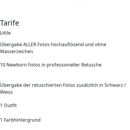
Bilder werden zu emotionalen Erinnerungen,
die mit jedem
Jahr wertvoller
werden
Tarife
Little
Übergabe
ALLER
Fotos hochauflösend und ohne
Wasserzeichen
10
Newborn Fotos in professioneller Retusche
Übergabe der retuschierten Fotos zusätzlich in Schwarz /
Weiss
1 Outfit
1 Farbhintergrund