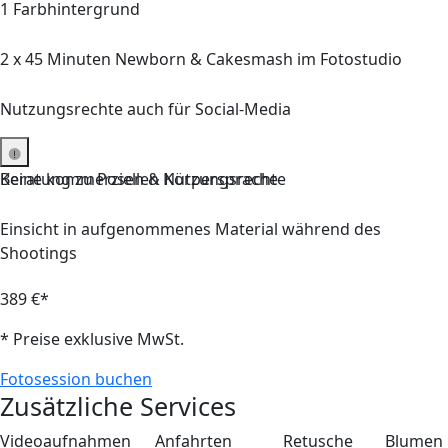
1 Farbhintergrund
2 x
45 Minuten
Newborn & Cakesmash
im Fotostudio
Nutzungsrechte auch für Social-Media
Keine kommerziellen Nutzungsrechte
Beratung zu Posen & Körpersprache
Einsicht in aufgenommenes Material während des
Shootings
389 €*
* Preise exklusive MwSt.
Fotosession buchen
Zusätzliche Services
Videoaufnahmen
Anfahrten
Retusche
Blumen