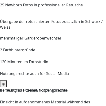
25
Newborn Fotos in professioneller Retusche
Übergabe der retuschierten Fotos zusätzlich in Schwarz /
Weiss
mehrmaliger Garderobenwechsel
2 Farbhintergründe
120 Minuten
im Fotostudio
Nutzungsrechte auch für Social-Media
Keine kommerziellen Nutzungsrechte
Beratung zu Posen & Körpersprache
Einsicht in aufgenommenes Material während des