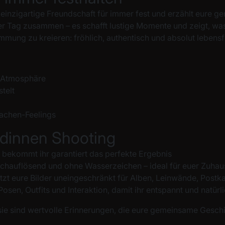
e einzigartige Freundschaft
für immer
fest und erzählt eure 
ter Tag zusammen – es schafft lustige Momente und zeigt, wa
immung zu kreieren: fröhlich,
authentisch
und absolut lebensfr
he Atmosphäre
telt
Lachen-Feelings
ndinnen Shooting
 bekommt ihr garantiert das perfekte Ergebnis
 hochauflösend und ohne
Wasserzeichen
– ideal für euer Zuha
tzt eure Bilder
uneingeschränkt
für Alben, Leinwände, Postk
Posen, Outfits und Interaktion, damit ihr entspannt und natürli
 sie sind wertvolle Erinnerungen, die eure gemeinsame Geschi