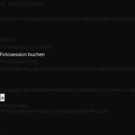
ca. 45 min im Studio
Einsicht in aufgenommenes Material während des Shootings
190 €*
* Preise inklusive Mwst
Fotosession buchen
Freundinnen City
Übergabe ALLER Fotos hochauflösend und ohne Wasserzei
Übergabe der retuschierten Fotos zusätzlich in Schwarz / W
auf Anfrage
10 Freundinnen-Fotos in professioneller Retusche
-