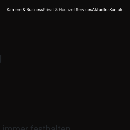
Karriere & Business
Privat & Hochzeit
Services
Aktuelles
Kontakt
g
r immer festhalten