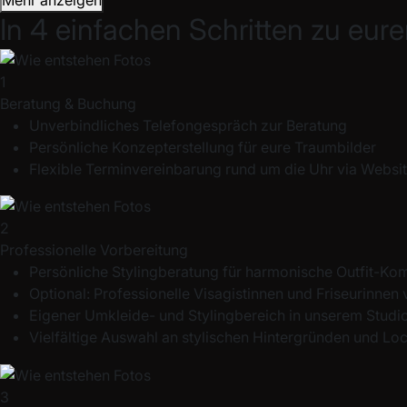
In 4 einfachen Schritten zu eu
1
Beratung & Buchung
Unverbindliches Telefongespräch zur Beratung
Persönliche Konzepterstellung für eure Traumbilder
Flexible Terminvereinbarung rund um die Uhr via Websi
2
Professionelle Vorbereitung
Persönliche Stylingberatung für harmonische Outfit-Ko
Optional: Professionelle Visagistinnen und Friseurinnen 
Eigener Umkleide- und Stylingbereich in unserem Studi
Vielfältige Auswahl an stylischen Hintergründen und Lo
3