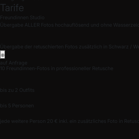
Tarife
Freundinnen Studio
Übergabe ALLER Fotos hochauflösend und ohne Wasserzei
Übergabe der retuschierten Fotos zusätzlich in Schwarz / W
auf Anfrage
10 Freundinnen-Fotos in professioneller Retusche
bis zu 2 Outfits
bis 5 Personen
jede weitere Person 20 € inkl. ein zusätzliches Foto in Retus