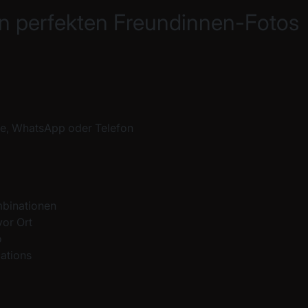
ren perfekten Freundinnen-Fotos
te, WhatsApp oder Telefon
mbinationen
vor Ort
o
cations