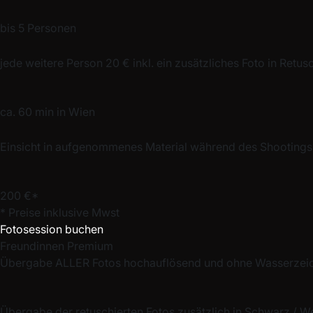
bis 5 Personen
jede weitere Person 20 € inkl. ein zusätzliches Foto in Retus
ca. 60 min in Wien
Einsicht in aufgenommenes Material während des Shootings
200 €*
* Preise inklusive Mwst
Fotosession buchen
Freundinnen Premium
Übergabe ALLER Fotos hochauflösend und ohne Wasserzei
Übergabe der retuschierten Fotos zusätzlich in Schwarz / W