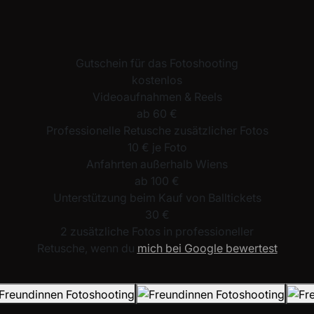
Gutschein für das Fotoshooting
kostenlos
Videoaufnahmen & Reels
ab 60 €
Professionelle Retusche zusätzlicher Fotos
10 € je Foto
Anfahrten außerhalb Wiens
ab 100 €
Unterstützung beim Kauf von Balltickets
30 €
2 zusätzliche Fotos
in professioneller
Retusche, wenn du
mich bei Google bewertest