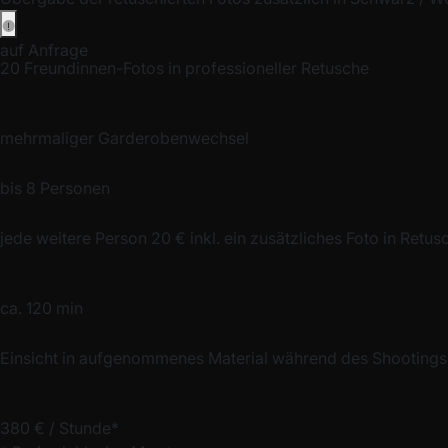
auf Anfrage
20 Freundinnen-Fotos in professioneller Retusche
mehrmaliger Garderobenwechsel
bis 8 Personen
jede weitere Person 20 € inkl. ein zusätzliches Foto in Retus
ca. 120 min
Einsicht in aufgenommenes Material während des Shootings
380 € / Stunde*