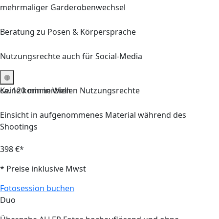
mehrmaliger Garderobenwechsel
Beratung zu Posen & Körpersprache
Nutzungsrechte auch für Social-Media
Keine kommerziellen Nutzungsrechte
ca. 120 min in Wien
Einsicht in aufgenommenes Material während des
Shootings
398 €*
* Preise inklusive Mwst
Fotosession buchen
Duo