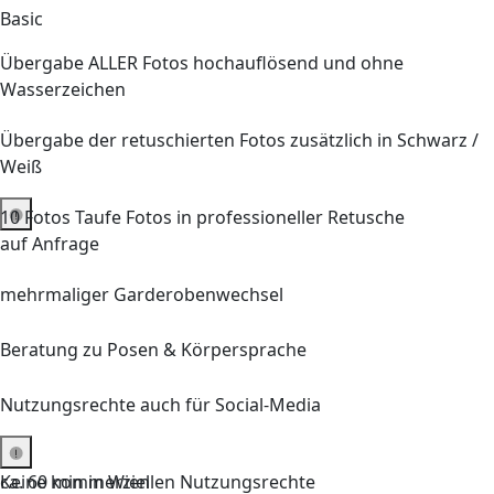
Basic
Übergabe ALLER Fotos hochauflösend und ohne
Wasserzeichen
Übergabe der retuschierten Fotos zusätzlich in Schwarz /
Weiß
10
Fotos Taufe Fotos in professioneller Retusche
auf Anfrage
mehrmaliger Garderobenwechsel
Beratung zu Posen & Körpersprache
Nutzungsrechte auch für Social-Media
Keine kommerziellen Nutzungsrechte
ca. 60 min in Wien