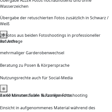
Übergabe ALLER Fotos hochauflösend und ohne
Wasserzeichen
Übergabe der retuschierten Fotos zusätzlich in Schwarz /
Weiß
20
Fotos aus
beiden
Fotoshootings in professioneller
auf Anfrage
Retusche
mehrmaliger Garderobenwechsel
Beratung zu Posen & Körpersprache
Nutzungsrechte auch für Social-Media
Keine kommerziellen Nutzungsrechte
2 x
60 Minuten
Taufe & Familien Fotoshooting
Einsicht in aufgenommenes Material während des