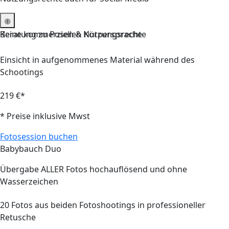
Keine kommerziellen Nutzungsrechte
Beratung
zu Posen & Körpersprache
Einsicht in aufgenommenes Material während des
Schootings
219 €*
* Preise inklusive Mwst
Fotosession buchen
Babybauch Duo
Übergabe
ALLER
Fotos hochauflösend und ohne
Wasserzeichen
20
Fotos aus beiden Fotoshootings in professioneller
Retusche