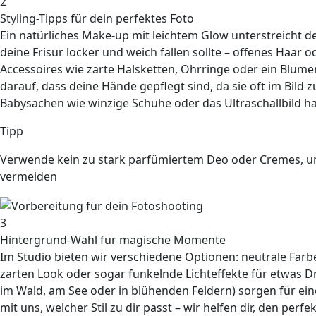
2
Styling-Tipps für dein perfektes Foto
Ein natürliches Make-up mit leichtem Glow unterstreicht 
deine
Frisur locker
und weich fallen sollte –
offenes Haar
od
Accessoires
wie zarte Halsketten, Ohrringe oder ein Blum
darauf, dass deine
Hände gepflegt
sind, da sie oft im Bild
Babysachen
wie winzige Schuhe oder das Ultraschallbild has
Tipp
Verwende kein zu stark parfümiertem Deo oder Cremes, u
vermeiden
3
Hintergrund-Wahl für magische Momente
Im Studio bieten wir verschiedene Optionen:
neutrale
Farbe
zarten Look oder sogar funkelnde
Lichteffekte
für etwas D
im Wald, am See oder in blühenden Feldern) sorgen für e
mit uns, welcher Stil zu dir passt – wir helfen dir, den pe