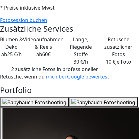
* Preise inklusive Mwst
Fotosession buchen
Zusätzliche Services
Blumen &
Videoaufnahmen
Lange,
Retusche
Deko
& Reels
fliegende
zusätzlicher
ab
25 €/h
ab
60€
Stoffe
Fotos
30 €/h
10 €
je Foto
2 zusätzliche Fotos
in professioneller
Retusche, wenn du
mich bei Google bewertest
Portfolio