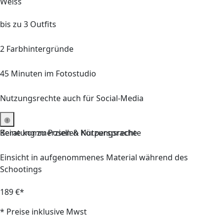
Weiss
bis zu
3
Outfits
2
Farbhintergründe
45
Minuten im Fotostudio
Nutzungsrechte auch für Social-Media
Keine kommerziellen Nutzungsrechte
Beratung
zu Posen & Körpersprache
Einsicht in aufgenommenes Material während des
Schootings
189 €*
* Preise inklusive Mwst