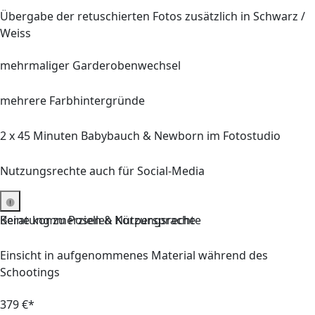
Übergabe der retuschierten Fotos zusätzlich in Schwarz /
Weiss
mehrmaliger Garderobenwechsel
mehrere Farbhintergründe
2 x 45
Minuten
Babybauch & Newborn
im Fotostudio
Nutzungsrechte auch für Social-Media
Keine kommerziellen Nutzungsrechte
Beratung
zu Posen & Körpersprache
Einsicht in aufgenommenes Material während des
Schootings
379 €*