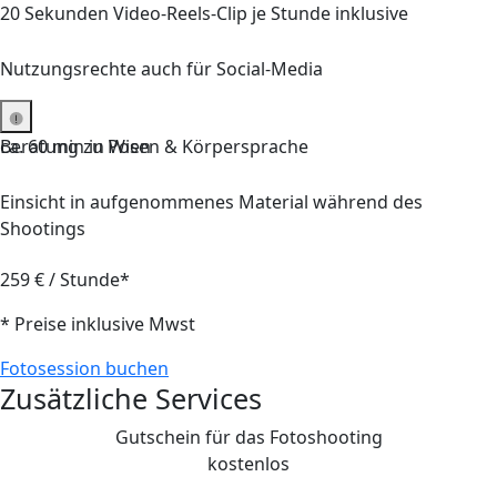
20 Sekunden Video-Reels-Clip
je Stunde inklusive
Nutzungsrechte auch für Social-Media
Beratung zu Posen & Körpersprache
ca.
60
min in Wien
Einsicht in aufgenommenes Material während des
Shootings
259 € / Stunde*
* Preise inklusive Mwst
Fotosession buchen
Zusätzliche Services
Gutschein für das Fotoshooting
kostenlos