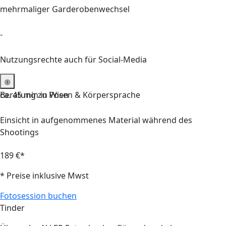
mehrmaliger Garderobenwechsel
-
Nutzungsrechte auch für Social-Media
Beratung zu Posen & Körpersprache
ca.
45
min in Wien
Einsicht in aufgenommenes Material während des
Shootings
189 €*
* Preise inklusive Mwst
Fotosession buchen
Tinder