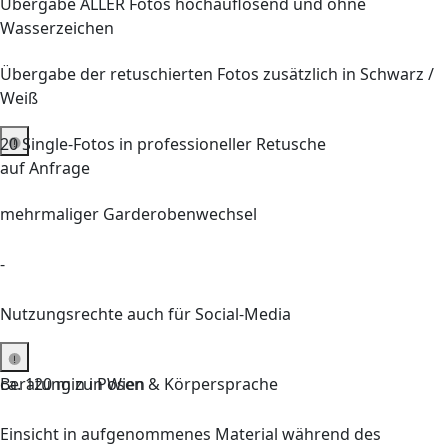
Übergabe ALLER Fotos hochauflösend und ohne
Wasserzeichen
Übergabe der retuschierten Fotos zusätzlich in Schwarz /
Weiß
20
Single-Fotos in professioneller Retusche
auf Anfrage
mehrmaliger Garderobenwechsel
-
Nutzungsrechte auch für Social-Media
Beratung zu Posen & Körpersprache
ca.
120
min in Wien
Einsicht in aufgenommenes Material während des