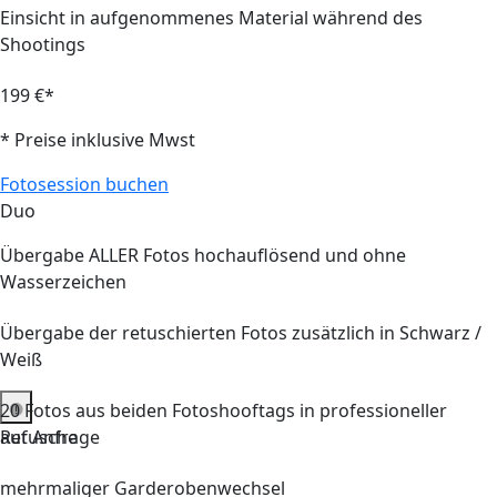
Einsicht in aufgenommenes Material während des
Shootings
199 €*
* Preise inklusive Mwst
Fotosession buchen
Duo
Übergabe ALLER Fotos hochauflösend und ohne
Wasserzeichen
Übergabe der retuschierten Fotos zusätzlich in Schwarz /
Weiß
20
Fotos aus
beiden
Fotoshooftags in professioneller
auf Anfrage
Retusche
mehrmaliger Garderobenwechsel