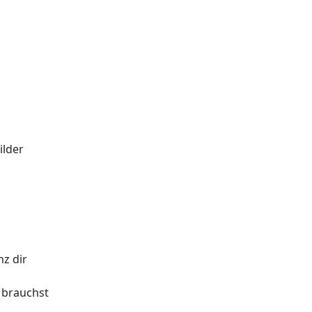
lder
nz dir
 brauchst