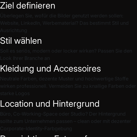
Ziel definieren
Überlegen Sie, wofür die Bilder genutzt werden sollen:
Website, LinkedIn, Werbematerial? Das bestimmt Stil und
Ausrichtung
Stil wählen
Soll es seriös, modern oder locker wirken? Passen Sie den
Look Ihrer Branche an
Kleidung und Accessoires
Neutrale Farben, dezente Muster und hochwertige Stoffe
wirken professionell. Vermeiden Sie zu knallige Farben oder
starke Logos
Location und Hintergrund
Büro, Co-Working-Space oder Studio? Der Hintergrund
sollte zum Unternehmen passen – clean oder mit dezenter
Corporate-Identity-Farbgebung