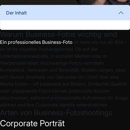
Der Inhalt
Warum Business-Fotos wichtig sind
Ein professionelles Business-Foto
ist mehr als nur ein Bild –
es ist Ihr visuelles Aushängeschild. Ob auf der
Unternehmenswebsite, in sozialen Medien oder in
Werbematerialien: Hochwertige Fotos vermitteln
Kompetenz, Vertrauen und Seriosität. Studien zeigen, dass
sich Nutzer innerhalb von Sekunden ein Urteil über eine
Marke bilden – oft basierend auf Bildern. Schlechte Qualität
oder unpassende Fotos können potenzielle Kunden
abschrecken, während professionelle Aufnahmen Ihr Image
stärken und Ihre Corporate Identity unterstreichen
Arten von Business-Fotoshootings
Corporate Porträt