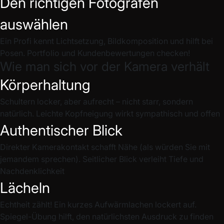
Den richtigen Fotografen
auswählen
Ein Profi kennt Lichtsetzung, Bildkomposition und hilft bei
Posen. Portfolio und Kundenbewertungen checken!
Wie man sich vor der Kamera verhält
Körperhaltung
Schultern locker, aber aufrecht – nicht starr, sondern
natürlich. Leichte Kopfneigung wirkt sympathisch und offen
Authentischer Blick
Direkter Kamerakontakt schafft Nähe (als würden Sie mit
jemandem sprechen). Seitlicher Blick verleiht Tiefe und
Nachdenklichkeit
Lächeln
Echtheit zählt! Ein kurzes Aufwärmlachen lockert auf.
Spiegel-Übung hilft, den natürlichsten Ausdruck zu finden