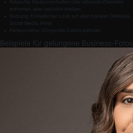
Retusche: Hautunreinheiten oder störende Elemente
entfernen, aber natürlich bleiben
Nutzung: Einheitlicher Look auf allen Kanälen (Website,
Social Media, Print)
Farbkorrektur: Corporate Colors betonen
Beispiele für gelungene Business-Fotos