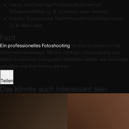
Luxus:
Hochwertige Produktaufnahmen mit
Schatteneffekten (z. B. Schmuck oder Technik)
Kreativ:
Dynamische Teamfotos mit natürlichem Licht
(z. B. Start-ups)
Fazit
Ein professionelles Fotoshooting
ist eine Investition in Ihr
Unternehmensimage. Mit der richtigen Vorbereitung und
einem erfahrenen Fotografen entstehen Bilder, die Vertrauen
schaffen und Ihre Marke stärken
Teilen
Das könnte auch interessant sein