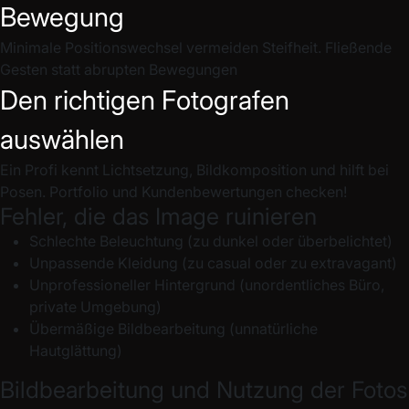
Bewegung
Minimale Positionswechsel vermeiden Steifheit. Fließende
Gesten statt abrupten Bewegungen
Den richtigen Fotografen
auswählen
Ein Profi kennt Lichtsetzung, Bildkomposition und hilft bei
Posen. Portfolio und Kundenbewertungen checken!
Fehler, die das Image ruinieren
Schlechte Beleuchtung (zu dunkel oder überbelichtet)
Unpassende Kleidung (zu casual oder zu extravagant)
Unprofessioneller Hintergrund (unordentliches Büro,
private Umgebung)
Übermäßige Bildbearbeitung (unnatürliche
Hautglättung)
Bildbearbeitung und Nutzung der Fotos