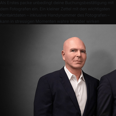
Als Erstes packe unbedingt deine
Buchungsbestätigung
mit
dem Fotografen ein. Ein kleiner Zettel mit den wichtigsten
Kontaktdaten – inklusive
Handynummer
des Fotografen –
kann in stressigen Momenten wahre Wunder wirken